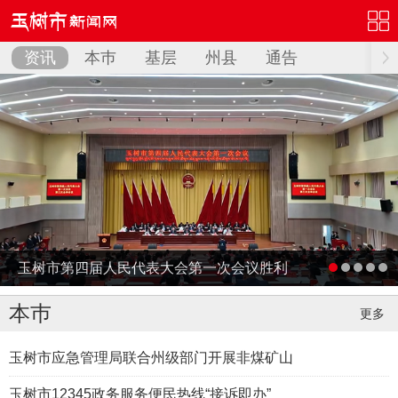
资讯
本巿
基层
州县
通告
玉树市第四届人民代表大会第一次会议胜利
闭幕
本巿
更多
玉树市应急管理局联合州级部门开展非煤矿山
玉树市12345政务服务便民热线“接诉即办”