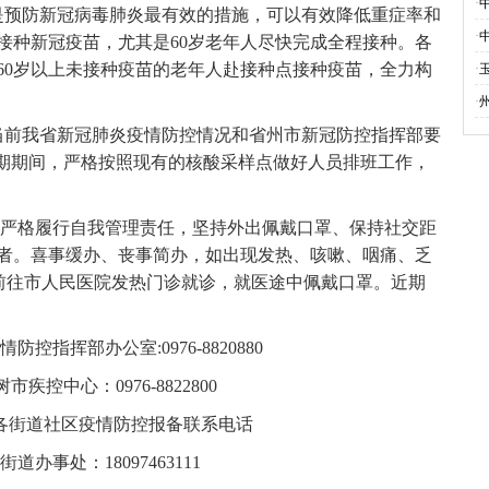
·
预防新冠病毒肺炎最有效的措施，可以有效降低重症率和
·
接种新冠疫苗，尤其是60岁老年人尽快完成全程接种。各
60岁以上未接种疫苗的老年人赴接种点接种疫苗，全力构
·
·
前我省新冠肺炎疫情防控情况和省州市新冠防控指挥部要
假期期间，严格按照现有的核酸采样点做好人员排班工作，
严格履行自我管理责任，坚持外出佩戴口罩、保持社交距
者。喜事缓办、丧事简办，如出现发热、咳嗽、咽痛、乏
时前往市人民医院发热门诊就诊，就医途中佩戴口罩。近期
控指挥部办公室:0976-8820880
疾控中心：0976-8822800
各街道社区疫情防控报备联系电话
街道办事处：18097463111