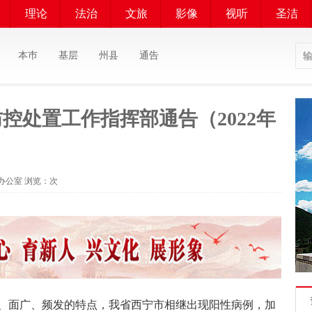
理论
法治
文旅
影像
视听
圣洁
本巿
基层
州县
通告
控处置工作指挥部通告（2022年
者：办公室 浏览：
次
面广、频发的特点，我省西宁市相继出现阳性病例，加