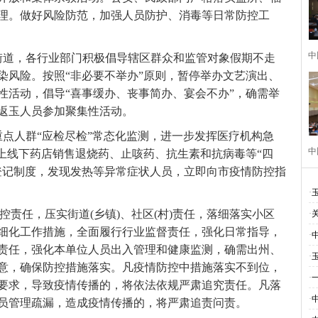
理。做好风险防范，加强人员防护、消毒等日常防控工
中
道，各行业部门积极倡导辖区群众和监管对象假期不走
染风险。按照“非必要不举办”原则，暂停举办文艺演出、
性活动，倡导“喜事缓办、丧事简办、宴会不办”，确需举
返玉人员参加聚集性活动。
重点人群“应检尽检”常态化监测，进一步发挥医疗机构急
中
线上线下药店销售退烧药、止咳药、抗生素和抗病毒等“四
登记制度，发现发热等异常症状人员，立即向市疫情防控指
·
责任，压实街道(乡镇)、社区(村)责任，落细落实小区
·
细化工作措施，全面履行行业监督责任，强化日常指导，
·
责任，强化本单位人员出入管理和健康监测，确需出州、
·
意，确保防控措施落实。凡疫情防控中措施落实不到位，
·
要求，导致疫情传播的，将依法依规严肃追究责任。凡落
·
员管理疏漏，造成疫情传播的，将严肃追责问责。