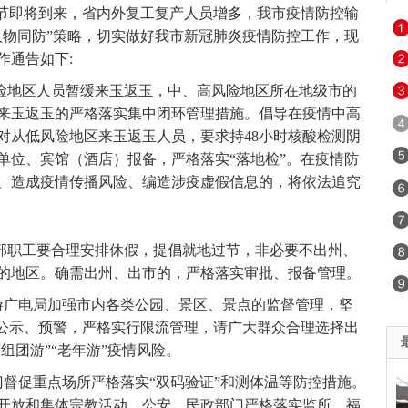
时节即将到来，省内外复工复产人员增多，我市疫情防控输
人物同防”策略，切实做好我市新冠肺炎疫情防控工作，现
作通告如下:
地区人员暂缓来玉返玉，中、高风险地区所在地级市的
来玉返玉的严格落实集中闭环管理措施。倡导在疫情中高
对从低风险地区来玉返玉人员，要求持48小时核酸检测阴
单位、宾馆（酒店）报备，严格落实“落地检”。在疫情防
、造成疫情传播风险、编造涉疫虚假信息的，将依法追究
部职工要合理安排休假，提倡就地过节，非必要不出州、
的地区。确需出州、出市的，严格落实审批、报备管理。
广电局加强市内各类公园、景区、景点的监督管理，坚
好公示、预警，严格实行限流管理，请广大群众合理选择出
组团游”“老年游”疫情风险。
促重点场所严格落实“双码验证”和测体温等防控措施。
开放和集体宗教活动。公安、民政部门严格落实监所、福