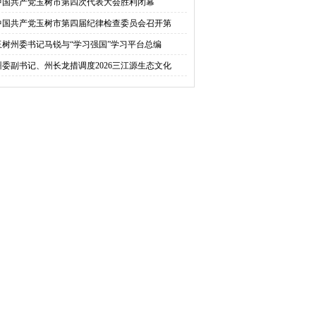
中国共产党玉树市第四次代表大会胜利闭幕
中国共产党玉树市第四届纪律检查委员会召开第
玉树州委书记马锐与“学习强国”学习平台总编
州委副书记、州长龙措调度2026三江源生态文化