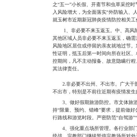
之“五一”小长假、开斋节和虫草采挖
入风险增大，为全面落实“外防输入、
就玉树市近期新冠肺炎疫情防控相关工
1、非必要不来玉返玉。中、高风险
其他区域人员非必要不来玉返玉，确需
风险地区居住或停留的亲友就地过节。
性证明，抵玉后第一时间向所在社区、
控期间，凡不主动报备、故意隐瞒行程
其法律责任。
2.非必要不出州、不出市。广大干
不出市，特别是不前往近期有疫情发生
3、做好假期旅游防控。市文体旅游
持“限量、预约、错峰”要求，提前做
行路线和游览时段。严密防范“自驾游”“
4、强化重点场所管理。各行业部门督
统战、宗教部门继续暂停宗教场所对外