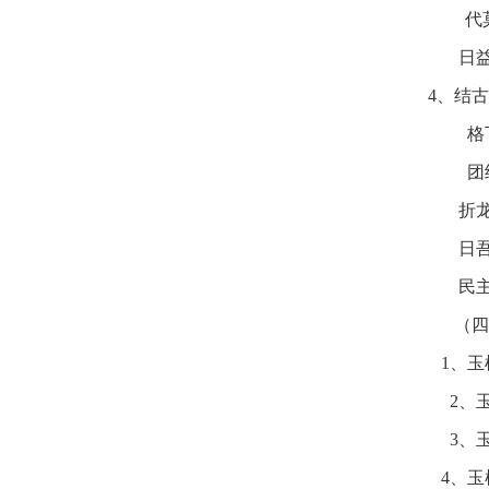
代莫
日益
4、结古
格
团
折龙
日吾
民主
（四
1、
2、
3、
4、