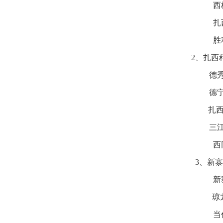
西
扎
胜
2、扎西科
德秀
德宁
扎西
三江
西
3、新寨
新
琼龙
当