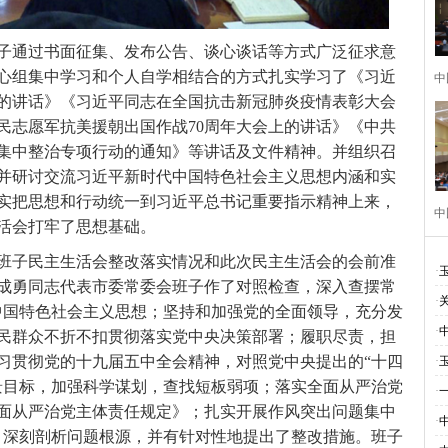
通过书面征集、发布公告、谈心谈话等方式广泛征求意
心组集中学习和个人自学相结合的方式扎实学习了《习近
中
的讲话》《习近平同志在全国抗击新冠肺炎疫情表彰大会
民志愿军抗美援朝出国作战70周年大会上的讲话》《中共
集中整治专项行动的通知》等讲话及文件精神。并组织召
并研讨交流习近平新时代中国特色社会主义思想内涵和实
实把思想和行动统一到习近平总书记重要指示精神上来，
中
生活会打牢了思想基础。
班子民主生活会整改落实情况和此次民主生活会的会前准
·
成勇同志代表市委常委会班子作了对照检查，深入查摆常
·
中国特色社会主义思想；坚持和加强党的全面领导，充分发
·
民群众不折不扣贯彻落实党中央决策部署；履职尽责，担
习贯彻党的十九届五中全会精神，对照党中央提出的“十四
·
远景目标，加强科学谋划，查找短板弱项；落实全面从严治党
·
面从严治党主体责任规定》；扎实开展作风突出问题集中
·
，深刻剖析问题根源，并有针对性地提出了整改措施。班子