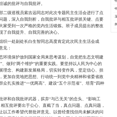
·
坦诚的批评与自我批评。
·
二级巡视员索吉远同志对此次专题民主生活会进行了点
·
问题，深入自我剖析，自我批评与相互批评抓关键、点要
·
大家受到一次严格的党内生活锻炼。班子成员提出的整改
现了自我提升、自我完善的决心。
织一处副处长白生智同志高度肯定此次民主生活会成
意见：
环境保护放到国家全局来思考谋划，自觉把生态文明建
信”、做到“两个维护”的重要实践。要坚持以人民为中心的
展理念、构建新发展格局，切实转变作风，坚定信心、担
，更加自觉地把思想、行动统一到党中央精神和省委省政
众扎实推进“一优两高”、建设“五个示范省”、培育“四种
和自我批评武器，摈弃“与己无关”的念头、“影响工
。相互批评要出于公心、直截了当，真点问题、点真问题，
止以工作希望代替批评意见、以曾经查找但尚未解决的问