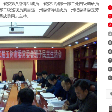
，省委第八督导组成员、省委组织部干部二处四级调研员
部二级巡视员索吉远，州委督导组成员、州纪委常委玉芳
蔡成勇同志主持。