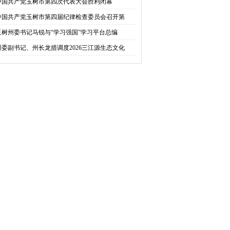
中国共产党玉树市第四次代表大会胜利闭幕
中国共产党玉树市第四届纪律检查委员会召开第
玉树州委书记马锐与“学习强国”学习平台总编
州委副书记、州长龙措调度2026三江源生态文化