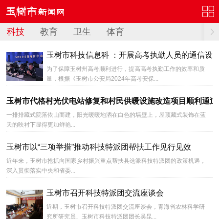
科技
教育
卫生
体育
玉树市科技信息科 ：开展高考执勤人员的通信设
为了保障玉树州高考顺利进行，提高高考执勤工作的效率和质
量，根据《玉树市公安局2024年高考安保...
玉树市代格村光伏电站修复和村民供暖设施改造项目顺利通过
一排排藏式院落依山而建，阳光暖暖地洒在白色的墙壁上，屋顶藏式装饰在蓝
天的映衬下显得更加鲜艳...
玉树市以“三项举措”推动科技特派团帮扶工作见行见效
近年来，玉树市抢抓向国家乡村振兴重点帮扶县选派科技特派团的政策机遇，
深入贯彻落实中央和省委...
玉树市召开科技特派团交流座谈会
近期，玉树市召开科技特派团交流座谈会，青海省农林科学研
究所研究员、玉树市科技特派团团长吴昆...