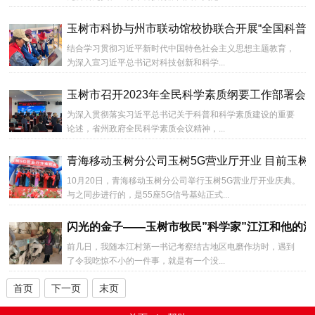
玉树市科协与州市联动馆校协联合开展“全国科普日
结合学习贯彻习近平新时代中国特色社会主义思想主题教育，
为深入宣习近平总书记对科技创新和科学...
玉树市召开2023年全民科学素质纲要工作部署会
为深入贯彻落实习近平总书记关于科普和科学素质建设的重要
论述，省州政府全民科学素质会议精神，...
青海移动玉树分公司玉树5G营业厅开业 目前玉树
10月20日，青海移动玉树分公司举行玉树5G营业厅开业庆典。
与之同步进行的，是55座5G信号基站正式...
闪光的金子——玉树市牧民”科学家”江江和他的
前几日，我随本江村第一书记考察结古地区电磨作坊时，遇到
了令我吃惊不小的一件事，就是有一个没...
首页
下一页
末页