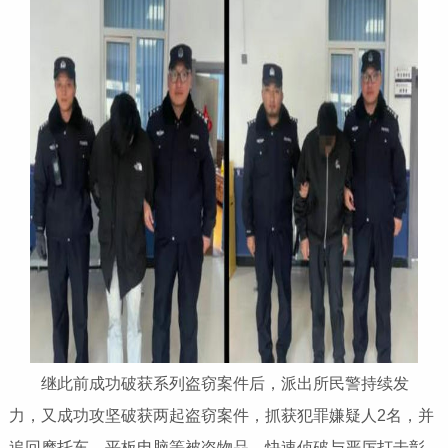
继此前成功破获系列盗窃案件后，派出所民警持续发
力，又成功攻坚破获两起盗窃案件，抓获犯罪嫌疑人2名，并
追回摩托车、平板电脑等被盗物品，快速侦破与严厉打击彰