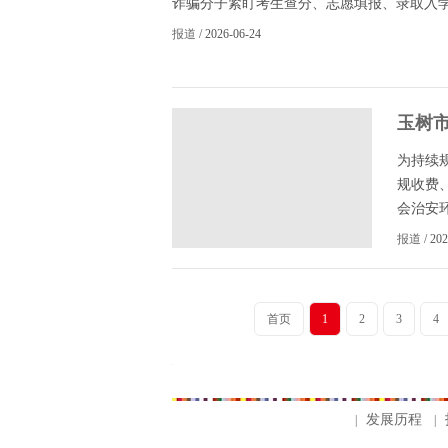
诈骗分子紧盯考生查分、志愿填报、录取入学等
报道
/ 2026-06-24
玉树
开专
为持续
规收费
会治安环
报道
/ 20
首页
1
2
3
4
发展历程
|
|