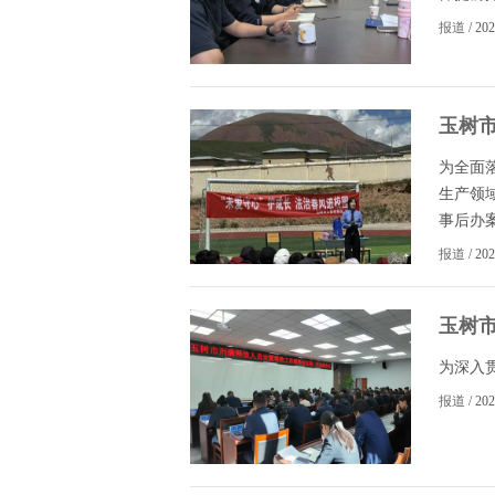
报道
/ 20
玉树
牧区
为全面
生产领
事后办案
报道
/ 20
玉树
为深入贯
报道
/ 20