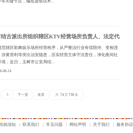
关键节点，编造虚假话术...
市结古派出所组织辖区KTV经营场所负责人、法定代表人
项警示约谈会
规范辖区歌舞娱乐场所经营秩序，从严整治行业有偿陪侍、变相违
、涉黄营利等突出治安隐患，压实经营主体守法责任，净化夜间社
境，近日，玉树市公安局结...
26-06-14
5
下一页
末页
共
74
页
738
条
投稿须知
联系我们
常见问题
网站声明
关于我们
服务协议
|
|
|
|
|