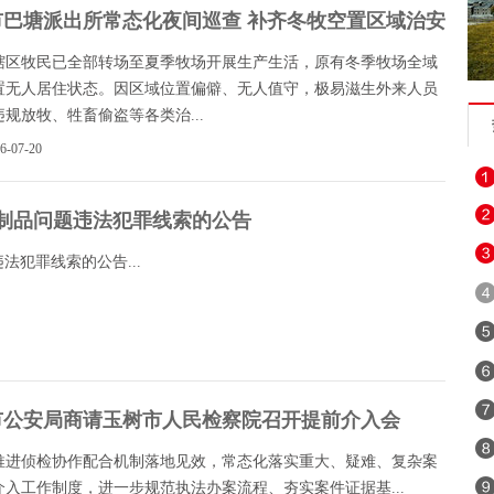
市巴塘派出所常态化夜间巡查 补齐冬牧空置区域治安短板
辖区牧民已全部转场至夏季牧场开展生产生活，原有冬季牧场全域
置无人居住状态。因区域位置偏僻、无人值守，极易滋生外来人员
规放牧、牲畜偷盗等各类治...
26-07-20
制品问题违法犯罪线索的公告
犯罪线索的公告...
市公安局商请玉树市人民检察院召开提前介入会
推进侦检协作配合机制落地见效，常态化落实重大、疑难、复杂案
介入工作制度，进一步规范执法办案流程、夯实案件证据基...