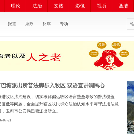
理论
法治
文旅
影像
视听
圣洁
报道
廉政
反腐
专项
市巴塘派出所普法脚步入牧区 双语宣讲润民心
推进牧区法治建设，切实破解偏远牧区语言壁垒导致的普法覆盖
受度低等问题，全面提升辖区牧民群众法治认知水平与守法用法意
，玉树市公安局巴塘派出所立...
26-07-21