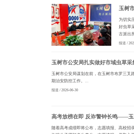
玉树
作
为切实
好虫草
古派出所
报道
/ 20
玉树市公安局扎实做好市域虫草采
玉树市公安局谋划在前，在玉树市布罗三叉
期治安防控工作。...
报道
/ 2026-06-30
高考放榜在即 反诈警钟长鸣——
预警
随着高考成绩即将公布，志愿填报、高校招