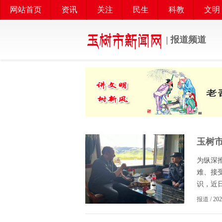
网站首页
资讯
关注
民生
科教
文明
| 报道频道
玉树
为纵深
难、接
识，近日
报道
/ 20