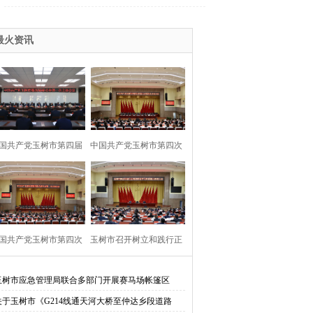
最火资讯
远
国共产党玉树市第四届
中国共产党玉树市第四次
委员会第一次
代表大会胜利
开
国共产党玉树市第四次
玉树市召开树立和践行正
代表大会隆重
确政绩观学习
玉树市应急管理局联合多部门开展赛马场帐篷区
关于玉树市《G214线通天河大桥至仲达乡段道路