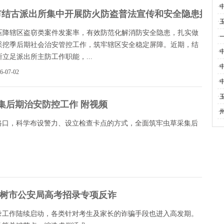
·
市结古派出所集中开展防火防盗普法宣传和安全隐患排查
·
压降辖区盗窃类案件发案率，有效防范化解消防安全隐患，扎实做
·
采挖季后期社会治安管控工作，筑牢辖区安全稳定屏障。近期，结
·
立足派出所主防工作职能，...
·
26-07-02
·
·
集后期治安防控工作 附视频
·
路口，科学布设警力、设立检查卡点的方式，全面筑牢虫草采集后
玉树市公安局高考招录专项反诈
录工作陆续启动，各类针对考生及家长的诈骗手段也进入高发期。