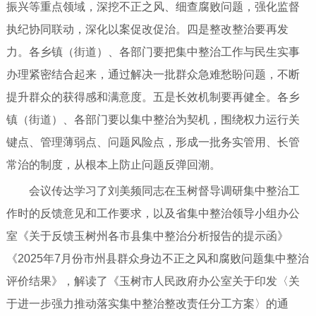
振兴等重点领域，深挖不正之风、细查腐败问题，强化监督
执纪协同联动，深化以案促改促治。四是整改整治要再发
力。各乡镇（街道）、各部门要把集中整治工作与民生实事
办理紧密结合起来，通过解决一批群众急难愁盼问题，不断
提升群众的获得感和满意度。五是长效机制要再健全。各乡
镇（街道）、各部门要以集中整治为契机，围绕权力运行关
键点、管理薄弱点、问题风险点，形成一批务实管用、长管
常治的制度，从根本上防止问题反弹回潮。
会议传达学习了刘美频同志在玉树督导调研集中整治工
作时的反馈意见和工作要求，以及省集中整治领导小组办公
室《关于反馈玉树州各市县集中整治分析报告的提示函》
《2025年7月份市州县群众身边不正之风和腐败问题集中整治
评价结果》，解读了《玉树市人民政府办公室关于印发〈关
于进一步强力推动落实集中整治整改责任分工方案〉的通