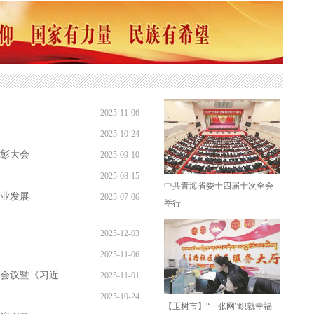
2025-11-06
2025-10-24
09:58:39
表彰大会
2025-09-10
10:48:31
2025-08-15
20:29:00
中共青海省委十四届十次全会
业发展
2025-07-06
21:06:00
举行
13:26:00
2025-12-03
2025-11-06
10:30:51
会议暨《习近
2025-11-01
09:58:39
2025-10-24
10:02:00
【玉树市】“一张网”织就幸福