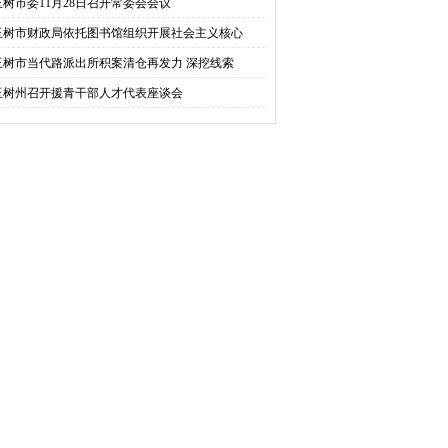
玉树市委11月28日召开常委会会议
玉树市财政局依托图书馆组织开展社会主义核心
玉树市当代路派出所积案清仓再发力 深挖线索
玉树州召开援青干部人才代表座谈会