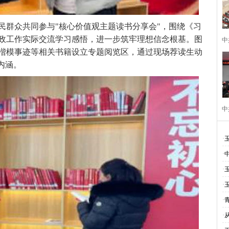
群众共同参与"核心价值观主题读书分享会"，围绕《习
政工作实际交流学习感悟，进一步筑牢理想信念根基。图
中
楷模事迹等相关书籍设立专题阅览区，通过现场荐读生动
内涵。
中
·
·
·
·
·
·