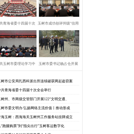
共青海省委十四届十次
玉树市成功创评州级“信用
全会举行
县”
共玉树市委理论学习中
玉树市委书记杨占仓开展
心组学习（扩
项目建设督导
玉树市公安局扎西科派出所连续破获两起盗窃案
中共青海省委十四届十次全会举行
玉树州、市两级交管部门开展122“文明交通、
玉树市委文明办:弘扬网络主流价值丨推动形成
青海玉树：西海海关玉树州工作服务站挂牌成立
从“跑腿购票”到“指尖出行”玉树客运数字化